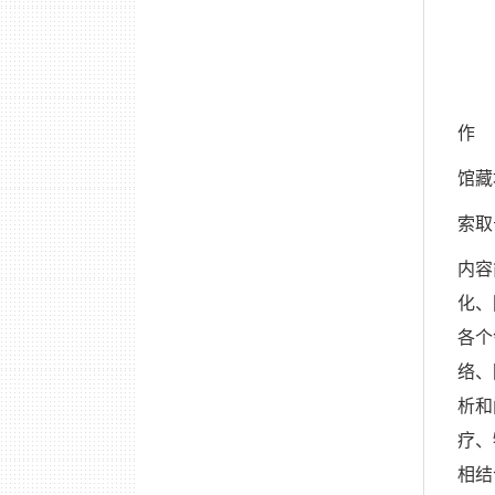
作
馆藏
索取
内容
化、
各个
络、
析和
疗、
相结